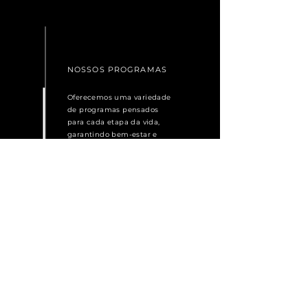
NOSSOS PROGRAMAS
Oferecemos uma variedade
de programas pensados
para cada etapa da vida,
garantindo bem-estar e
saúde para todas as idades
da família.
Ver mais