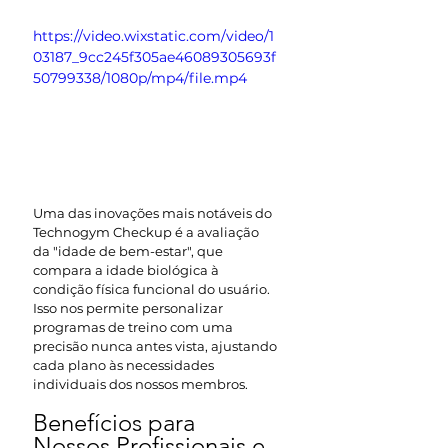
https://video.wixstatic.com/video/1
03187_9cc245f305ae46089305693f
50799338/1080p/mp4/file.mp4
Uma das inovações mais notáveis do 
Technogym Checkup é a avaliação 
da "idade de bem-estar", que 
compara a idade biológica à 
condição física funcional do usuário. 
Isso nos permite personalizar 
programas de treino com uma 
precisão nunca antes vista, ajustando 
cada plano às necessidades 
individuais dos nossos membros.
Benefícios para 
Nossos Profissionais e 