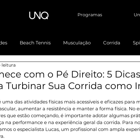
Programas
Un
des
Beach Tennis
Musculação
Corrida
Sp
 leitura
izada
Natação
LPO
Doutores
UFlow
ece com o Pé Direito: 5 Dicas
a Turbinar Sua Corrida como I
é uma das atividades físicas mais acessíveis e eficazes para 
ascular, aumentar a resistência e manter a forma física. No e
s que estão começando, é importante adotar algumas práti
ça na performance e na experiência geral da corrida. Para no
amos o especialista Lucas, um profissional com ampla exper
a.