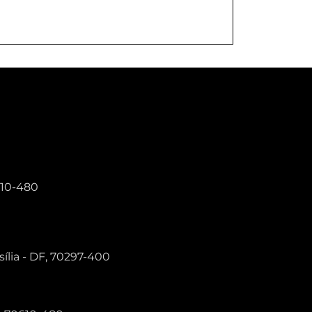
Conheça as lesões mais
comuns em corredores.
Você sabe quais fatores te
aproximam de se
machucar na corrida?
0610-480
sília - DF, 70297-400