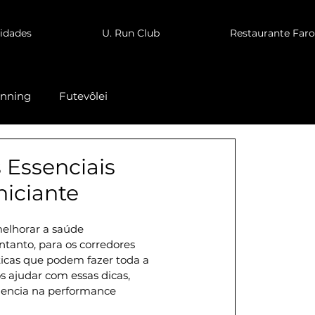
idades
U. Run Club
Restaurante Faro
inning
Futevôlei
Kangoo Jump
 Essenciais
niciante
melhorar a saúde 
ntanto, para os corredores 
cas que podem fazer toda a 
s ajudar com essas dicas, 
iencia na performance 