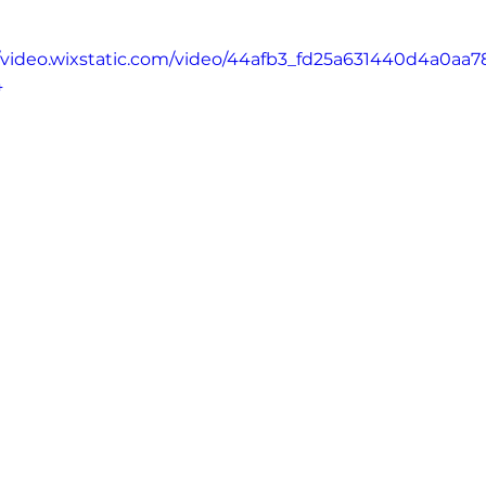
//video.wixstatic.com/video/44afb3_fd25a631440d4a0aa
4