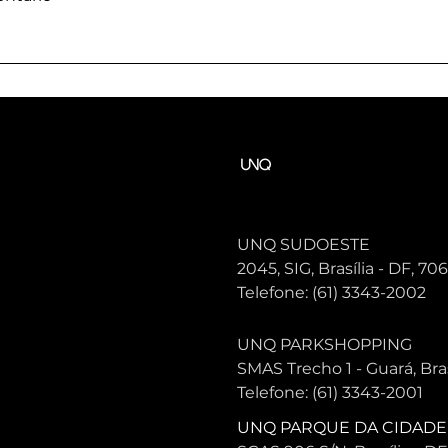
Dor é sinal de uma lesão?
ões da
Prevenir e
UNQ SUDOESTE
2045, SIG, Brasília - DF, 7
Telefone
:
(61) 3343-2002
UNQ PARKSHOPPING
SMAS Trecho 1 - Guará, Bra
Telefone
:
(61) 3343-2001
UNQ PARQUE DA CIDADE