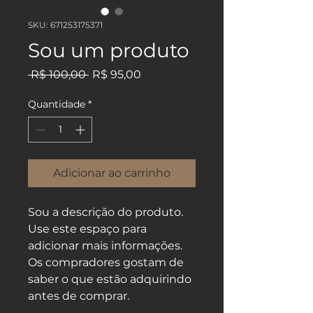
SKU: 671253175371
Sou um produto
Preço
Preço
 R$ 100,00 
R$ 95,00
normal
promocional
Quantidade
*
Adicionar ao carrinho
Sou a descrição do produto. 
Use este espaço para 
adicionar mais informações. 
Os compradores gostam de 
saber o que estão adquirindo 
antes de comprar.